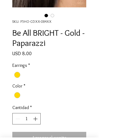
SKU: P5HO-GDXX-084XX
Be All BRIGHT - Gold -
Paparazzi
Precio
USD 8.00
Earrings
*
Color
*
Cantidad
*
Agregar al carrito