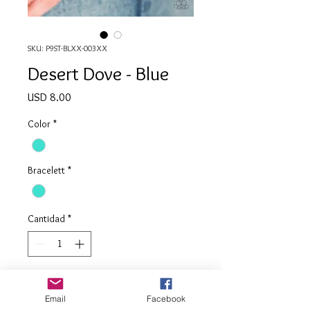
SKU: P9ST-BLXX-003XX
Desert Dove - Blue
Precio
USD 8.00
Color
*
Bracelett
*
Cantidad
*
Agregar al carrito
Email
Facebook