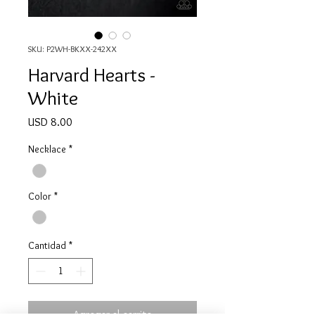
SKU: P2WH-BKXX-242XX
Harvard Hearts -
White
Precio
USD 8.00
Necklace
*
Color
*
Cantidad
*
Agregar al carrito