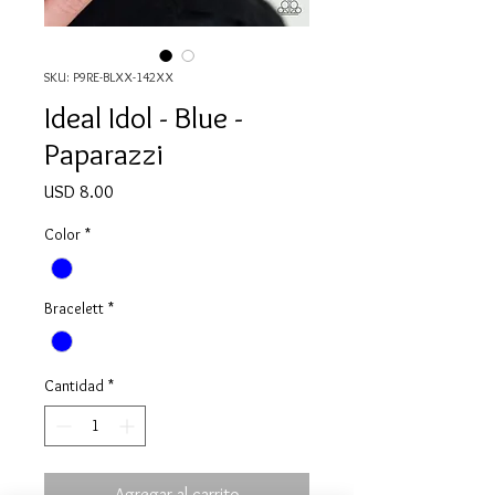
SKU: P9RE-BLXX-142XX
Ideal Idol - Blue -
Paparazzi
Precio
USD 8.00
Color
*
Bracelett
*
Cantidad
*
Agregar al carrito