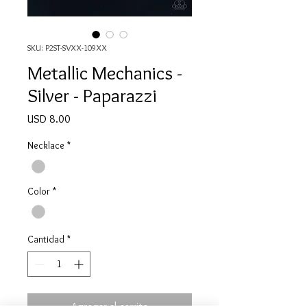
SKU: P2ST-SVXX-109XX
Metallic Mechanics -
Silver - Paparazzi
Precio
USD 8.00
Necklace
*
Color
*
Cantidad
*
Agregar al carrito