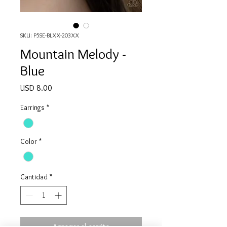
SKU: P5SE-BLXX-203XX
Mountain Melody -
Blue
Precio
USD 8.00
Earrings
*
Color
*
Cantidad
*
Agregar al carrito