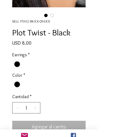
SKU: P5HO-BKXX-096XX
Plot Twist - Black
Precio
USD 8.00
Earrings
*
Color
*
Cantidad
*
Agregar al carrito