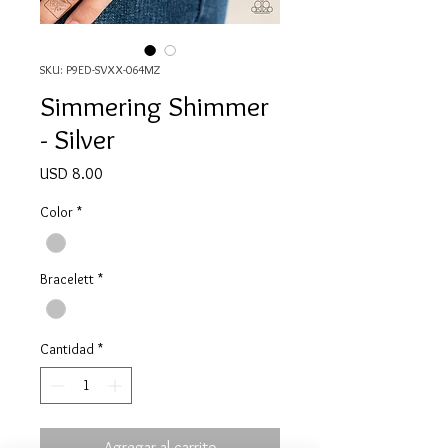
SKU: P9ED-SVXX-064MZ
Simmering Shimmer
- Silver
Precio
USD 8.00
Color
*
Bracelett
*
Cantidad
*
Agregar al carrito