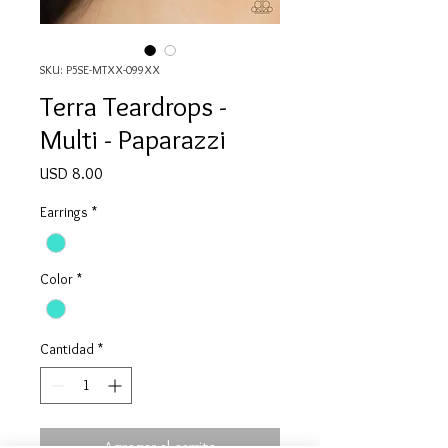
SKU: P5SE-MTXX-099XX
Terra Teardrops -
Multi - Paparazzi
Precio
USD 8.00
Earrings
*
Color
*
Cantidad
*
Agregar al carrito