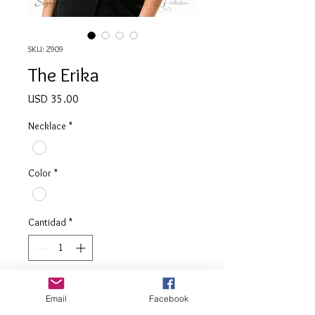
SKU: Z909
The Erika
Precio
USD 35.00
Necklace
*
Color
*
Cantidad
*
Agregar al carrito
Email
Facebook