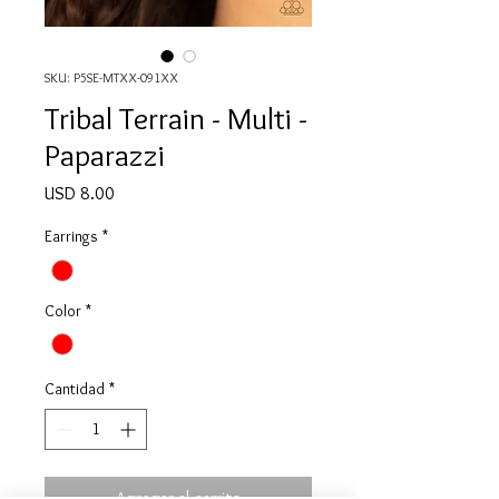
SKU: P5SE-MTXX-091XX
Tribal Terrain - Multi -
Paparazzi
Precio
USD 8.00
Earrings
*
Color
*
Cantidad
*
Agregar al carrito